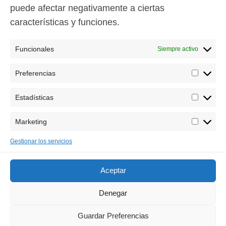
reales entre el inglés, el americano y el
puede afectar negativamente a ciertas
canadiense
características y funciones.
Funcionales
Siempre activo
Preferencias
Prefere
Tu Golden Retriever
Historia
Estadísticas
Estadís
Marketing
Marketi
Gestionar los servicios
Aceptar
Denegar
ENTRADAS RECIENTES
Guardar Preferencias