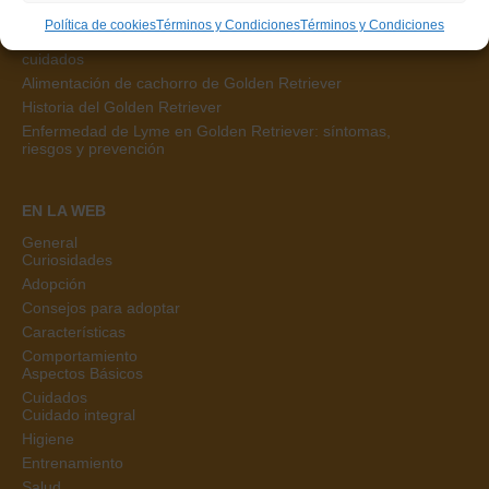
Leishmaniasis en Golden Retriever: síntomas, prevención
y tratamiento
Política de cookies
Términos y Condiciones
Términos y Condiciones
Ictiosis en Golden Retriever: qué es, síntomas, causas y
cuidados
Alimentación de cachorro de Golden Retriever
Historia del Golden Retriever
Enfermedad de Lyme en Golden Retriever: síntomas,
riesgos y prevención
EN LA WEB
General
Curiosidades
Adopción
Consejos para adoptar
Características
Comportamiento
Aspectos Básicos
Cuidados
Cuidado integral
Higiene
Entrenamiento
Salud