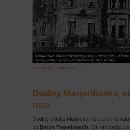
Imagen de Guisachn en 1897.
Dudley Marjoribanks, el
raza
Dudley Coutts Marjoribanks fue un terrateni
de
Barón Tweedmouth
. Sin embargo, pa