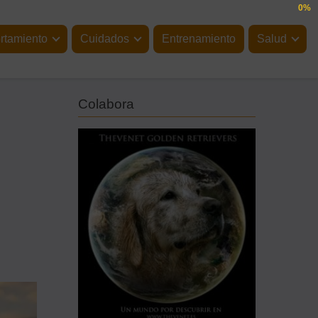
0%
tamiento
Cuidados
Entrenamiento
Salud
Colabora