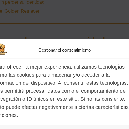
in perder su identidad
del Golden Retriever
responder a una necesidad muy
Gestionar el consentimiento
tras piezas menores era una actividad muy vinculada a la
ra ofrecer la mejor experiencia, utilizamos tecnologías
de las armas de fuego hizo más eficaz la caza, pero
mo las cookies para almacenar y/o acceder a la
 con perros capaces de
localizar y recuperar las piezas
formación del dispositivo. Al consentir estas tecnologías,
a, entre vegetación espesa o en zonas de difícil acceso.
s permitirá procesar datos como el comportamiento de
vegación o ID únicos en este sitio. Si no las consiente,
tan sencillo de resolver: muchos perros podían cobrar en
to puede afectar negativamente a ciertas características
 agua, pero
Lord Tweedmouth quería un retriever
nciones.
 con solvencia en ambos medios. No buscaba solo un ani
, fácil de adiestrar, con buen olfato y con un carácter