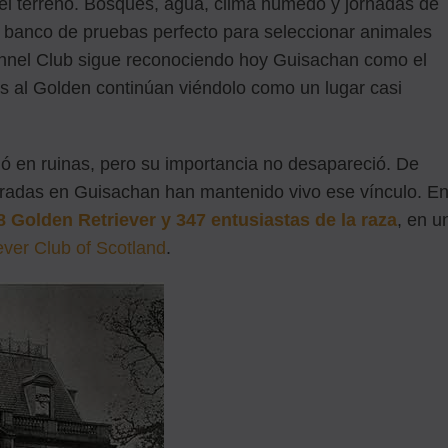
 el terreno. Bosques, agua, clima húmedo y jornadas de
n banco de pruebas perfecto para seleccionar animales
 Kennel Club sigue reconociendo hoy Guisachan como el
dos al Golden continúan viéndolo como un lugar casi
dó en ruinas, pero su importancia no desapareció. De
bradas en Guisachan han mantenido vivo ese vínculo. E
8 Golden Retriever y 347 entusiastas de la raza
, en u
ever Club of Scotland
.