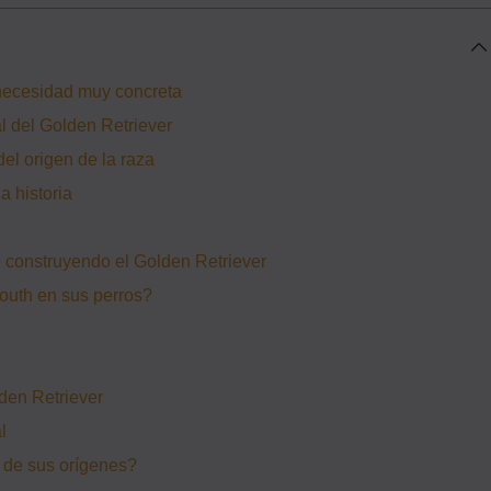
necesidad muy concreta
l del Golden Retriever
el origen de la raza
a historia
ue construyendo el Golden Retriever
uth en sus perros?
lden Retriever
l
 de sus orígenes?