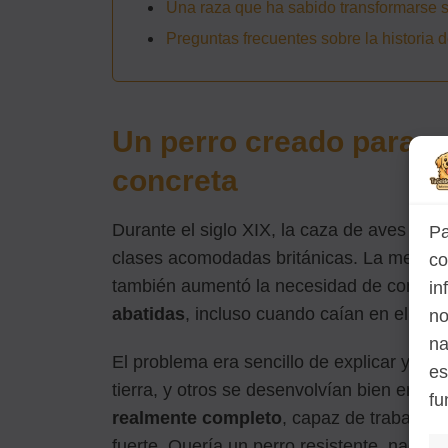
Una raza que ha sabido transformarse s
Preguntas frecuentes sobre la historia 
Un perro creado para 
concreta
Durante el siglo XIX, la caza de aves y o
Pa
clases acomodadas británicas. La mejora 
co
también aumentó la necesidad de contar
in
abatidas
, incluso cuando caían en el agu
no
na
El problema era sencillo de explicar y no 
es
tierra, y otros se desenvolvían bien en el
fu
realmente completo
, capaz de trabajar
fuerte. Quería un perro resistente, nadador