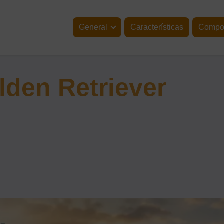
General
Características
Compor
lden Retriever