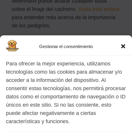
veterinario puede aclarar cualquier duda
sobre el linaje del cachorro.
Visita este enlace
para entender más acerca de la importancia
de los pedigríes.
Datos Curiosos
Gestionar el consentimiento
Los golden retrievers fueron
originalmente criados para ayudar en la
Para ofrecer la mejor experiencia, utilizamos
caza de aves acuáticas en Escocia
tecnologías como las cookies para almacenar y/o
debido a su talento natural para el agua.
acceder a la información del dispositivo. Al
consentir estas tecnologías, nos permitirá procesar
Este tipo de perro ocupa el puesto
datos como el comportamiento de navegación o ID
número cuatro en popularidad en los
únicos en este sitio. Si no las consiente, esto
Estados Unidos, según el American
puede afectar negativamente a ciertas
Kennel Club.
características y funciones.
Se dice que la Reina Isabel II era una